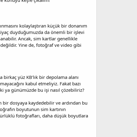
le konuyu keşfe çıkalım!
aşınmasını kolaylaştıran küçük bir donanım
htiyaç duyduğumuzda da önemli bir işlevi
anabilir. Ancak, sim kartlar genellikle
değildir. Yine de, fotoğraf ve video gibi
ca birkaç yüz KB’lık bir depolama alanı
ayacağını kabul etmeliyiz. Fakat bazı
Peki ya günümüzde bu işi nasıl çözebiliriz?
an bir dosyaya kaydedebilir ve ardından bu
toğrafın boyutunun sim kartının
rlüklü fotoğrafları, daha düşük boyutlara