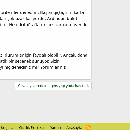
 yöntemler denedim. Başlangıçta, sim karta
an çok uzak kalıyordu. Ardından bulut
ttim. Hem fotoğraflarım her zaman güvende
zı durumlar için faydalı olabilir. Ancak, daha
ratik bir seçenek sunuyor. Sizin
yı hiç denediniz mi? Yorumlarınızı
Cevap yazmak için giriş yap yada kayıt ol.
Koşullar
Gizlilik Politikası
Yardım
Anasayfa
R