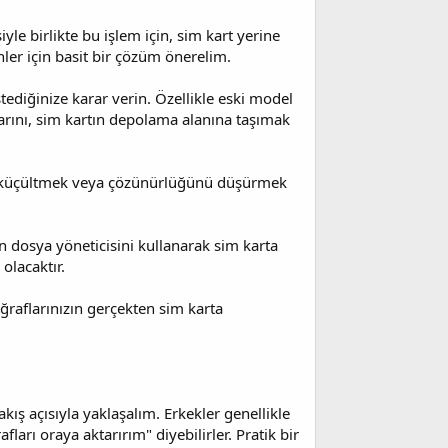
yle birlikte bu işlem için, sim kart yerine
nler için basit bir çözüm önerelim.
tediğinize karar verin. Özellikle eski model
larını, sim kartın depolama alanına taşımak
afı küçültmek veya çözünürlüğünü düşürmek
an dosya yöneticisini kullanarak sim karta
olacaktır.
ğraflarınızın gerçekten sim karta
ış açısıyla yaklaşalım. Erkekler genellikle
ları oraya aktarırım" diyebilirler. Pratik bir