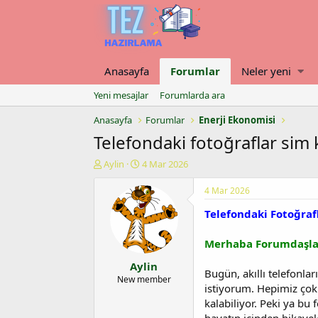
Anasayfa
Forumlar
Neler yeni
Yeni mesajlar
Forumlarda ara
Anasayfa
Forumlar
Enerji Ekonomisi
Telefondaki fotoğraflar sim ka
K
B
Aylin
4 Mar 2026
o
a
n
ş
4 Mar 2026
u
l
Telefondaki Fotoğrafl
y
a
u
n
b
g
Merhaba Forumdaşla
a
ı
Aylin
ş
ç
Bugün, akıllı telefonlar
l
t
New member
istiyorum. Hepimiz çok d
a
a
kalabiliyor. Peki ya bu f
t
r
a
i