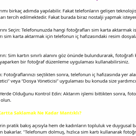
ımı birkaç adımda yapılabilir. Fakat telefonların gelişen teknolojisi
arı tercih edilmektedir. Fakat burada biraz nostalji yapmak isteye
rını Seçin: Telefonunuzda hangi fotoğrafları sim karta aktarmak is
arı sim karta aktarmak için telefonun iç hafızasındaki resim dosya
ırın: Sim kartın sınırlı alanını göz önünde bulundurarak, fotoğr
 yaparken bir fotoğraf düzenleme uygulaması kullanabilirsiniz.
: Fotoğraflarınızı seçtikten sonra, telefonun iç hafızasında yer al
netici” veya “Dosya Yöneticisi” uygulaması bu konuda size yardımcı 
Yerde Olduğunu Kontrol Edin: Aktarım işlemi bittikten sonra, foto
 olun.
 Kartta Saklamak Ne Kadar Mantıklı?
n pratik bakış açısıyla hem de kadınların topluluk ve duygusal bak
an bakarlar. "Telefonum dolmuş, hızlıca sim kartı kullanarak fotoğraf