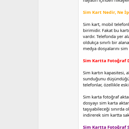
hayatın içinden hikayel
n
h
i
Sim Kart Nedir, Ne İş
Sim kart, mobil telefon
birimidir. Fakat bu ka
vardır. Telefonda yer al
oldukça sınırlı bir alan
medya dosyalarını sim k
Sim Kartta Fotoğra
Sim kartın kapasitesi, 
sunduğunu düşündüğümüz
telefonlar, özellikle es
Sim karta fotoğraf akta
dosyayı sim karta akta
taşıyabileceği sınırda
indirerek sim kartta sak
Sim Kartta Fotoğraf