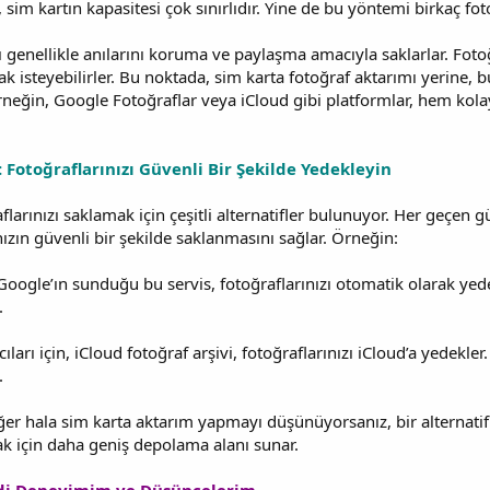
sim kartın kapasitesi çok sınırlıdır. Yine de bu yöntemi birkaç fot
ı genellikle anılarını koruma ve paylaşma amacıyla saklarlar. Fotoğ
k isteyebilirler. Bu noktada, sim karta fotoğraf aktarımı yerine, 
Örneğin, Google Fotoğraflar veya iCloud gibi platformlar, hem kol
 Fotoğraflarınızı Güvenli Bir Şekilde Yedekleyin
aflarınızı saklamak için çeşitli alternatifler bulunuyor. Her geçe
nızın güvenli bir şekilde saklanmasını sağlar. Örneğin:
oogle’ın sunduğu bu servis, fotoğraflarınızı otomatik olarak yedekl
.
cıları için, iCloud fotoğraf arşivi, fotoğraflarınızı iCloud’a yedekle
.
 Eğer hala sim karta aktarım yapmayı düşünüyorsanız, bir alternatif
ak için daha geniş depolama alanı sunar.