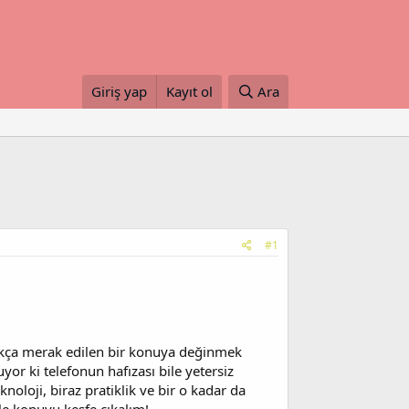
Giriş yap
Kayıt ol
Ara
#1
i sıkça merak edilen bir konuya değinmek
yor ki telefonun hafızası bile yetersiz
eknoloji, biraz pratiklik ve bir o kadar da