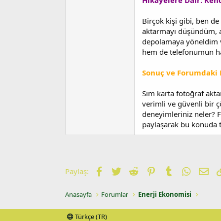
Hikayelere Dair: Ke
Birçok kişi gibi, ben d
aktarmayı düşündüm, a
depolamaya yöneldim v
hem de telefonumun ha
Sonuç ve Forumdaki F
Sim karta fotoğraf aktar
verimli ve güvenli bir ç
deneyimleriniz neler? F
paylaşarak bu konuda t
Facebook
Twitter
Reddit
Pinterest
Tumblr
WhatsA
E-p
Paylaş:
Anasayfa
Forumlar
Enerji Ekonomisi
Türkçe (TR)