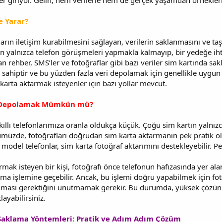
er giriyor. Gelin, hem verilerle hem de gerçek yaşamdan örnekler
e Yarar?
ların iletişim kurabilmesini sağlayan, verilerin saklanmasını ve t
rtın yalnızca telefon görüşmeleri yapmakla kalmayıp, bir yedeğe i
an rehber, SMS’ler ve fotoğraflar gibi bazı veriler sim kartında sakl
a sahiptir ve bu yüzden fazla veri depolamak için genellikle uygun 
arta aktarmak isteyenler için bazı yollar mevcut.
f Depolamak Mümkün mü?
akıllı telefonlarımıza oranla oldukça küçük. Çoğu sim kartın yalnız
de, fotoğrafları doğrudan sim karta aktarmanın pek pratik olm
ki model telefonlar, sim karta fotoğraf aktarımını destekleyebilir. 
rmak isteyen bir kişi, fotoğrafı önce telefonun hafızasında yer al
rma işlemine geçebilir. Ancak, bu işlemi doğru yapabilmek için fo
 olması gerektiğini unutmamak gerekir. Bu durumda, yüksek çözünü
layabilirsiniz.
 Saklama Yöntemleri: Pratik ve Adım Adım Çözüm