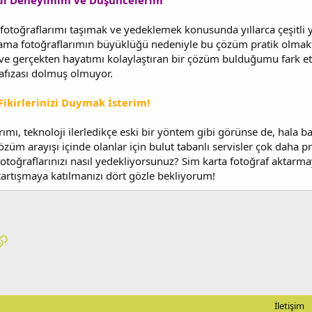
ndi Deneyimim ve Düşüncelerim
e fotoğraflarımı taşımak ve yedeklemek konusunda yıllarca çeşitli
ma fotoğraflarımın büyüklüğü nedeniyle bu çözüm pratik olmakt
e gerçekten hayatımı kolaylaştıran bir çözüm bulduğumu fark e
fızası dolmuş olmuyor.
ikirlerinizi Duymak İsterim!
ımı, teknoloji ilerledikçe eski bir yöntem gibi görünse de, hala ba
özüm arayışı içinde olanlar için bulut tabanlı servisler çok daha p
otoğraflarınızı nasıl yedekliyorsunuz? Sim karta fotoğraf aktarma
artışmaya katılmanızı dört gözle bekliyorum!
pp
osta
Link
İletişim